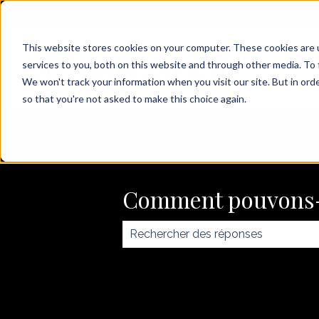
Français
Afficher le sous-menu pour les traducti
This website stores cookies on your computer. These cookies are 
services to you, both on this website and through other media. To 
We won't track your information when you visit our site. But in orde
so that you're not asked to make this choice again.
Comment pouvons-
Il n'y a aucune suggestion car le