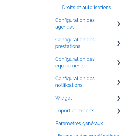
Droits et autorisations
Configuration des
agendas
Configuration des
Réglages généreaux
prestations
Modification d'un agenda
Configuration des
Catégories
Horaires de l'agenda
équipements
Prestations
Prestations associées
Configuration des
Paramétrage
FAQ prestations
notifications
Réservation en ligne
Utilisation et
Widget
comportement
Création d'une notification
FAQ agendas
Import et exports
Paramétrage des
Configuration
notification
Paramètres généraux
Intégration
Importer
Notifications