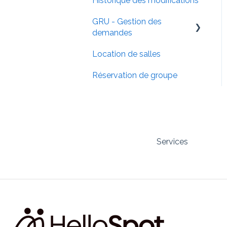
Historique des modifications
Comportement
Exporter
professionnelles
GRU - Gestion des
FAQ imports / exports
Campagne SMS
demandes
FAQ notifications
Location de salles
Parcours des demandes
Réservation de groupe
Configurer la demande
Préparation à l'utilisation
Services