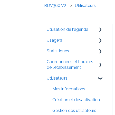
RDV360 V2
Utilisateurs
Utilisation de l'agenda
Usagers
Naviguer
Statistiques
Affichage
Menu usager
Coordonnées et horaires
Gérer les rendez-vous
Fiche usager
Le rapport de statistiques
de l'établissement
FAQ utilisation
Utilisateurs
Coordonnées
Horaires
Mes informations
Page de réservation
Création et désactivation
Gestion des utilisateurs