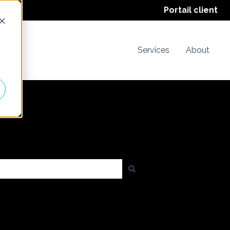
Portail client
d
Services
About